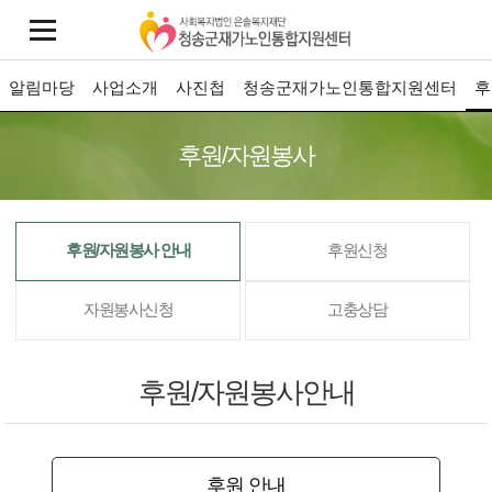
알림마당
사업소개
사진첩
청송군재가노인통합지원센터
후
후원/자원봉사
후원/자원봉사 안내
후원신청
자원봉사신청
고충상담
후원/자원봉사안내
후원 안내