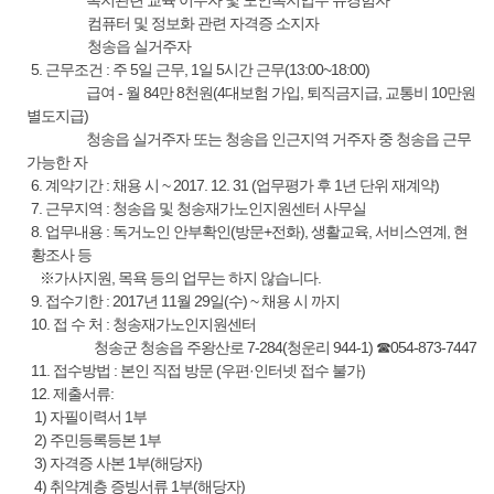
컴퓨터 및 정보화 관련 자격증 소지자
청송읍 실거주자
5. 근무조건 : 주 5일 근무, 1일 5시간 근무(13:00~18:00)
급여 - 월 84만 8천원(4대보험 가입, 퇴직금지급, 교통비 10만원
별도지급)
청송읍 실거주자 또는 청송읍 인근지역 거주자 중 청송읍 근무
가능한 자
6. 계약기간 : 채용 시 ~ 2017. 12. 31 (업무평가 후 1년 단위 재계약)
7. 근무지역 : 청송읍 및 청송재가노인지원센터 사무실
8. 업무내용 : 독거노인 안부확인(방문+전화), 생활교육, 서비스연계, 현
황조사 등
※가사지원, 목욕 등의 업무는 하지 않습니다.
9. 접수기한 : 2017년 11월 29일(수) ~ 채용 시 까지
10. 접 수 처 : 청송재가노인지원센터
청송군 청송읍 주왕산로 7-284(청운리 944-1) ☎054-873-7447
11. 접수방법 : 본인 직접 방문 (우편·인터넷 접수 불가)
12. 제출서류:
1) 자필이력서 1부
2) 주민등록등본 1부
3) 자격증 사본 1부(해당자)
4) 취약계층 증빙서류 1부(해당자)