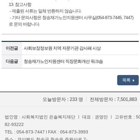
13. 참고사항
- 제출된 서류는 일체 반환하지 않습니다.
- 기타 문의사항은 청송재가노인지원센터 사무실(054-873-7445, 7447)
로 문의 바랍니다.
이전글
사회보장정보원 지역 자문기관 감사패 시상
다음글
청송재가노인지원센터 직장문화개선 워크숍
목록
오늘방문자 : 233 명
전체방문자 : 7,501,883
법인명 : 사회복지법인 은솔복지재단 ㅣ 대표 : 권영만 ㅣ 고유번호 : 50
82-93222
TEL : 054-873-7447 l FAX : 054-873-3993
주소 : 경상북도 청송군 청송읍 주왕산로 7-